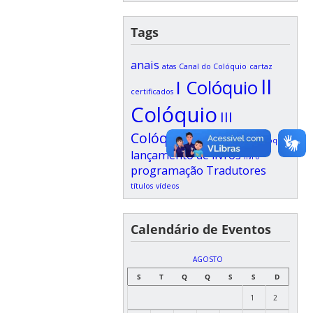
Tags
anais
atas
Canal do Colóquio
cartaz
II
I Colóquio
certificados
Colóquio
III
Colóquio
inscrições
IV Colóquio
lançamento de livros
livro
programação
Tradutores
títulos
vídeos
Calendário de Eventos
AGOSTO
S
T
Q
Q
S
S
D
1
2