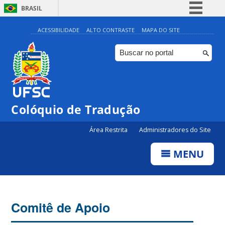
BRASIL
Simplifique!
ACESSIBILIDADE
ALTO CONTRASTE
MAPA DO SITE
Comunica BR
Participe
Acesso à informação
Legislação
Colóquio de Tradução
Canais
Área Restrita
Administradores do Site
MENU
Comitê de Apoio