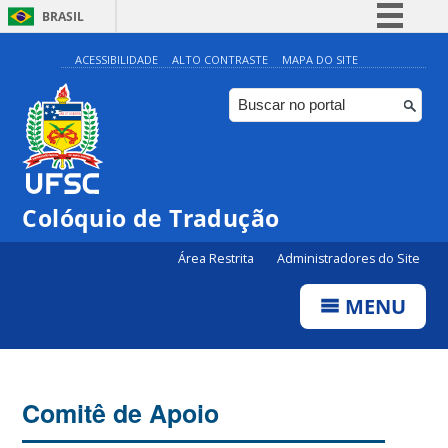
BRASIL
Simplifique!
ACESSIBILIDADE
ALTO CONTRASTE
MAPA DO SITE
Comunica BR
Participe
Acesso à informação
Legislação
Colóquio de Tradução
Canais
Área Restrita
Administradores do Site
MENU
Comitê de Apoio