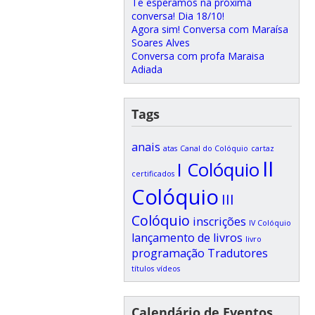
Te esperamos na próxima
conversa! Dia 18/10!
Agora sim! Conversa com Maraísa
Soares Alves
Conversa com profa Maraisa
Adiada
Tags
anais
atas
Canal do Colóquio
cartaz
II
I Colóquio
certificados
Colóquio
III
Colóquio
inscrições
IV Colóquio
lançamento de livros
livro
programação
Tradutores
títulos
vídeos
Calendário de Eventos