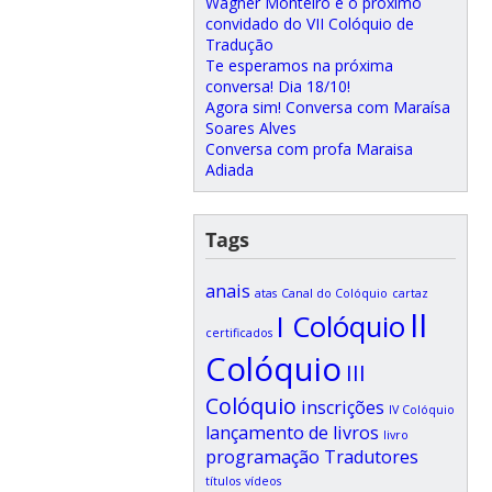
Wagner Monteiro é o próximo
convidado do VII Colóquio de
Tradução
Te esperamos na próxima
conversa! Dia 18/10!
Agora sim! Conversa com Maraísa
Soares Alves
Conversa com profa Maraisa
Adiada
Tags
anais
atas
Canal do Colóquio
cartaz
II
I Colóquio
certificados
Colóquio
III
Colóquio
inscrições
IV Colóquio
lançamento de livros
livro
programação
Tradutores
títulos
vídeos