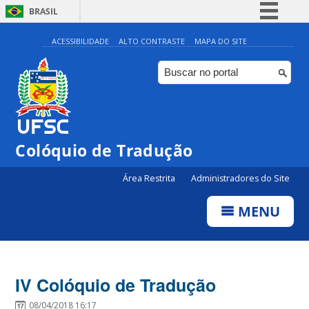
BRASIL
Simplifique!
ACESSIBILIDADE
ALTO CONTRASTE
MAPA DO SITE
Comunica BR
Participe
Acesso à informação
Legislação
Colóquio de Tradução
Canais
Área Restrita
Administradores do Site
MENU
IV Colóquio de Tradução
08/04/2018 16:17