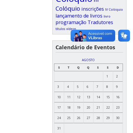
Colóquio
inscrições
IV Colóquio
lançamento de livros
livro
programação
Tradutores
títulos
vídeos
Calendário de Eventos
AGOSTO
S
T
Q
Q
S
S
D
1
2
3
4
5
6
7
8
9
10
11
12
13
14
15
16
17
18
19
20
21
22
23
24
25
26
27
28
29
30
31