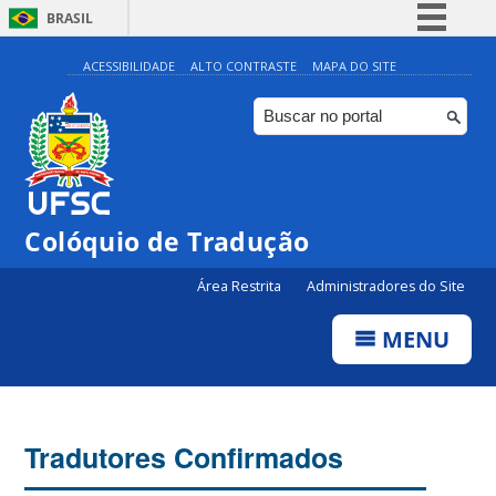
BRASIL
Simplifique!
ACESSIBILIDADE
ALTO CONTRASTE
MAPA DO SITE
Comunica BR
Participe
Acesso à informação
Legislação
Colóquio de Tradução
Canais
Área Restrita
Administradores do Site
MENU
Tradutores Confirmados